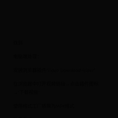
找到
电脑端处理：
安装浏览器插件"Video DownloadHelper"
在浏览器中打开视频链接→点击插件图标
→"下载视频"
使用格式工厂转换为MP4格式