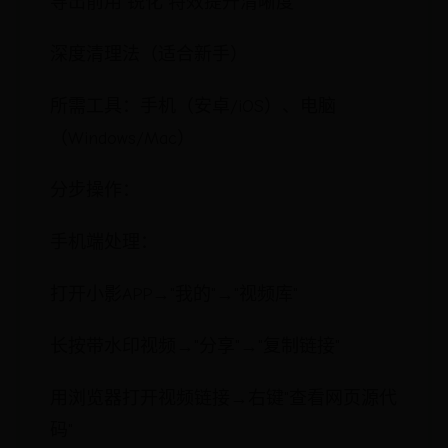
导出前用"锐化"特效提升清晰度
深度清理法（适合新手）
所需工具：手机（安卓/iOS）、电脑
（Windows/Mac）
分步操作：
手机端处理：
打开小影APP→"我的"→"视频库"
长按带水印视频→"分享"→"复制链接"
用浏览器打开视频链接→右键"查看网页源代
码"