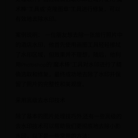
术棒”工具或“克隆图章”工具进行修复，可以
有效地去除水印。
案例说明： 一位朋友想去除一张旅行照片中
的酒店水印，他首先使用画图工具轻轻擦拭
了水印区域，但效果并不理想，随后，他利
用Photoshop的“魔术棒”工具对水印进行了精
确选取和修复，最终成功地去除了水印并保
留了照片的完整性和美观度。
采用高级去水印技术
除了基本的图片处理技巧外,还有一些高级的
去水印技术可以帮助我们更彻底地去除小影
水印，以下是一些常用的方法：