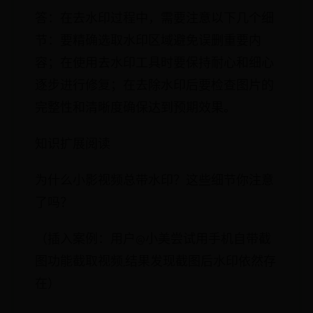
答：在去水印过程中，需要注意以下几个细
节：要精确选取水印区域避免误删重要内
容；在使用去水印工具时要保持耐心和细心
逐步进行修复；在去除水印后要检查图片的
完整性和清晰度确保达到预期效果。
知识扩展阅读
为什么小影视频总带水印？这些细节你注意
了吗？
（插入案例：用户@小美尝试用手机自带截
图功能截取视频,结果发现截图后水印依然存
在）