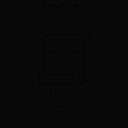
👤 admin
👁️ 328
❤️ 117