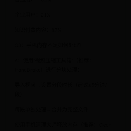
企业用户：2.1%
知识付费内容：8.7%
Q3：手机内存不足如何处理？
A：使用"视频压缩工具箱"（推荐：
HandBrake）进行分块处理：
导入视频→设置分段时长（建议≤5分钟/
段）
每段单独处理→合并为完整文件
使用手机清理大师释放内存（推荐：Clean