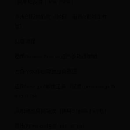
| 帧率稳定性 | 45% | 98% |
多水印视频处理（案例：用户@影视工作
室）
处理流程：
使用DaVinci Resolve进行多轨道编辑
为每个水印创建独立遮罩层
应用"Keylight"抠像工具（设置Luma Range为
0.15-0.35）
添加动态模糊特效（速度5,持续时间2秒）
导出为ProRes格式（4K/30fps）