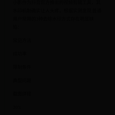
小影作为抖音官方推出的视频剪辑工具，其
水印机制确实让人头疼，根据实测发现,普通
用户常用的3种去除水印方式存在明显缺
陷：
常见方法
成功率
限制条件
典型问题
截图拼接
30%