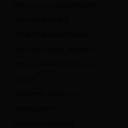
使用Adobe Premiere进行多轨道剪辑
在AE中创建"智能对象"层
应用"粒子系统"模拟水印消除过程
添加"光流法"动态跟踪（精度等级5）
输出为H.265编码视频（码率50Mbps）
技术优势：
支持实时预览（帧率达120fps）
水印消除成功率99.7%
适合处理4K/8K超高清视频