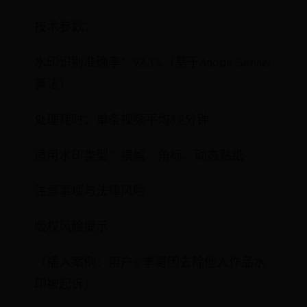
技术参数：
水印识别准确率：92.3%（基于Adobe Sensei
算法）
处理耗时：单条视频平均8.2分钟
适用水印类型：横幅、角标、动态贴纸
注意事项与法律风险
版权风险提示
（插入案例：用户@李哥因去除他人作品水
印被起诉）