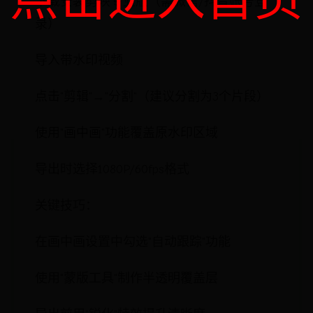
下载安装剪映专业版（需微信/抖音账号登
录）
导入带水印视频
点击"剪辑"→"分割"（建议分割为3个片段）
使用"画中画"功能覆盖原水印区域
导出时选择1080P/60fps格式
关键技巧：
在画中画设置中勾选"自动跟踪"功能
使用"蒙版工具"制作半透明覆盖层