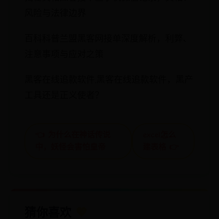
风险与法律边界
百科科普兰盟黑客网接单深度解析，利弊、
注意事项与应对之策
黑客在线追款软件,黑客在线追款软件，黑产
工具还是正义使者？
👈 为什么在神话传说
excel怎么
中，妖怪会害怕皇帝
建表格 👉
猜你喜欢
💖