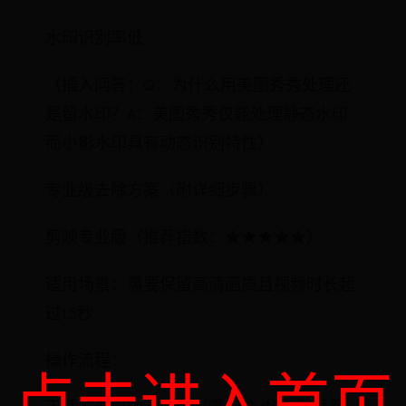
水印识别率低
（插入问答：Q：为什么用美图秀秀处理还
是留水印？A：美图秀秀仅能处理静态水印,
而小影水印具有动态识别特性）
专业级去除方案（附详细步骤）
剪映专业版（推荐指数：★★★★★）
适用场景：需要保留高清画质且视频时长超
过15秒
操作流程：
点击进入首页