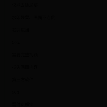
仅能去除局部
水印残留、画面不连贯
裁剪遮挡
50%
需要完整视频
损失画面内容
第三方软件
60%
需付费解锁