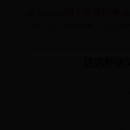
365bet网上足球比赛-b
首页
365bet网上足球比赛
beat365体育
达达秒送