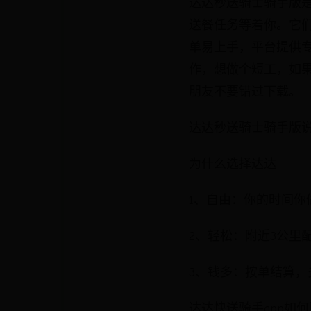
达达秒送骑士骑手版
送餐任务等着你。它
单易上手，平台提供
作，想做个短工，如
朋友不要错过下载。
达达秒送骑士骑手版
为什么选择达达
1、自由：你的时间你
2、轻松：附近3公里
3、钱多：按单结算，
达达快送骑手app如