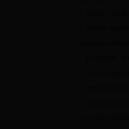
1、手机接单，送外卖
2、按单结算: 每单
达达秒送骑士骑手版
1、收入明细清晰，
2、24小时订单推送
3、送货距离可以就近
4、会有很多超出分
达达秒送骑士骑手版