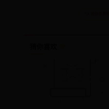
👈 迷你世
猜你喜欢
💖