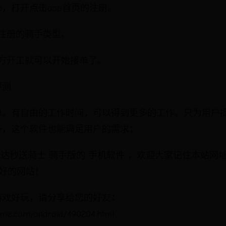
p，打开点击app首页的注册。
注册的骑手类型。
方开工就可以开始接单了。
评测
单。有自由的工作时间，可以得到更多的工作。只为用户
多，这个软件也能满足用户的需求；
达达秒送骑士 骑手版的 手机软件 ，欢迎大家记住本站网址
最好的网站！
游戏好玩，请分享给您的好友：
ame.com/android/490204.html