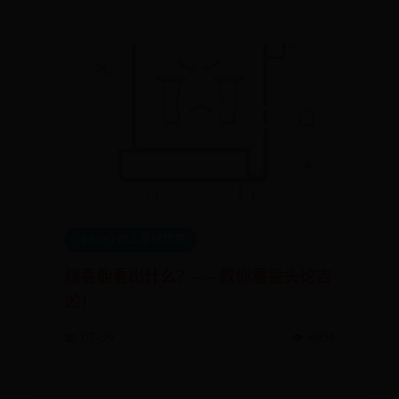
365BET网上足球比赛
烧香能看出什么？——教你看香头论吉
凶！
📅 07-09
👁️ 8834