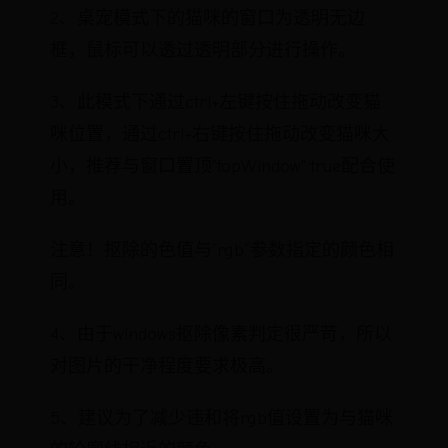
2、桌宠模式下的猫咪的窗口为透明无边
框，鼠标可以透过透明部分进行操作。
3、此模式下通过ctrl+左键按住拖动改变猫
咪位置，通过ctrl+右键按住拖动改变猫咪大
小，推荐与窗口置顶"topWindow":true配合使
用。
注意！抠除的色值与“rgb”参数指定的颜色相
同。
4、由于windows抠除像素判定很严苛，所以
对图片的干净程度要求极高。
5、建议为了减少违和将rgb值设置为与猫咪