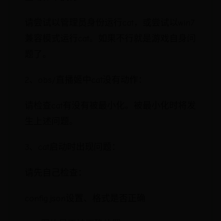
请尝试以管理员身份运行cat，或尝试以win7
兼容模式运行cat。如果不行就是游戏自身问
题了。
2、obs/直播姬中cat没有动作：
请检查cat有没有被最小化。被最小化时将发
生上述问题。
3、cat启动时出现问题：
请先自己检查：
config.json设置、格式是否正确