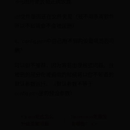
.png图片是否被正确放置
.dll文件是否还在文件夹里（我不用杀毒软件
所以不知道会不会被误删）
4、config.json中自己用不到的设置项是否可
删？
可以但不推荐，因为容易出现格式问题，且
被删的部分在被调用的时候将以你不知道的
默认参数运行。（默认参数不等于
config.json里的预设参数）
👈 dnf荒古怎么
Photoshop免费版
升级圣耀问题
有哪些？ 👉