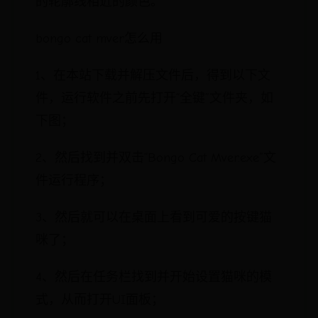
的轮廓线相近的颜色。
bongo cat mver怎么用
1、在本站下载并解压文件后，得到以下文
件，运行软件之前先打开“全键”文件夹，如
下图；
2、然后找到并双击“Bongo Cat Mver.exe”文
件运行程序；
3、然后就可以在桌面上看到可爱的按键猫
咪了；
4、然后在任务栏找到并开始设置猫咪的模
式，从而打开UI面板；