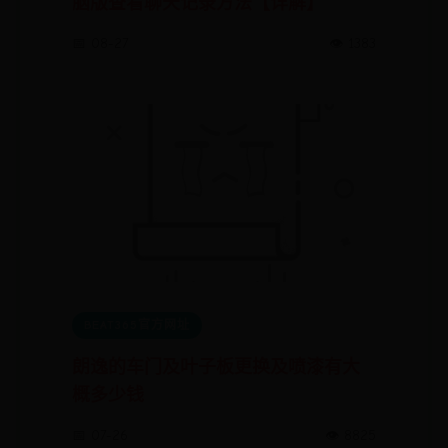
脑版查看聊天记录方法【详解】
📅 08-27
👁️ 1383
BEAT365官方网址
朗逸的车门及叶子板更换及喷漆有大
概多少钱
📅 07-26
👁️ 8825